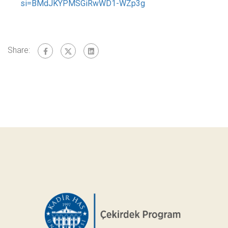
si=BMdJKYPMSGiRwWD1-WZp3g
Share: