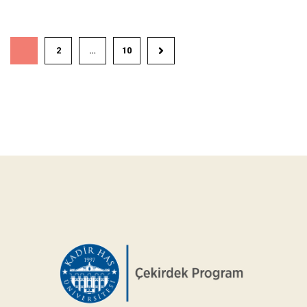
1
2
…
10