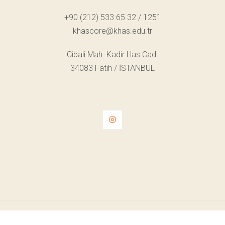
+90 (212) 533 65 32 / 1251
khascore@khas.edu.tr
Cibali Mah. Kadir Has Cad.
34083 Fatih / İSTANBUL
© Telif Hakkı 2022. Tüm Hakları Saklıdır.