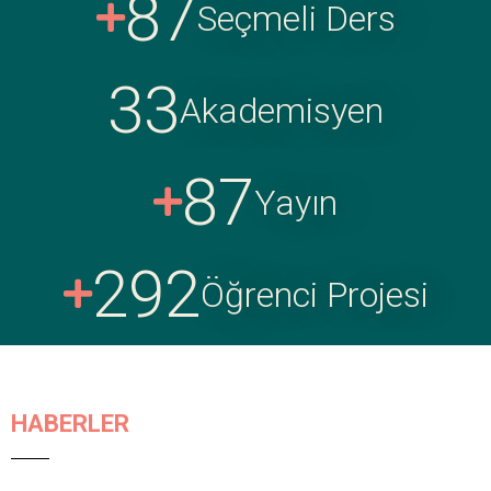
90
Seçmeli Ders
34
Akademisyen
90
Yayın
300
Öğrenci Projesi
HABERLER