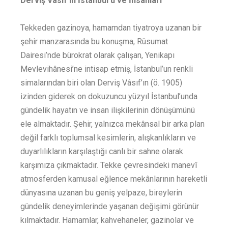
Derviş Vâsıf’ın İstanbul’u ve İnsanları
Tekkeden gazinoya, hamamdan tiyatroya uzanan bir
şehir manzarasında bu konuşma, Rüsumat
Dairesi’nde bürokrat olarak çalışan, Yenikapı
Mevlevihânesi’ne intisap etmiş, İstanbul’un renkli
simalarından biri olan Derviş Vâsıf’ın (ö. 1905)
izinden giderek on dokuzuncu yüzyıl İstanbul’unda
gündelik hayatın ve insan ilişkilerinin dönüşümünü
ele almaktadır. Şehir, yalnızca mekânsal bir arka plan
değil farklı toplumsal kesimlerin, alışkanlıkların ve
duyarlılıkların karşılaştığı canlı bir sahne olarak
karşımıza çıkmaktadır. Tekke çevresindeki manevî
atmosferden kamusal eğlence mekânlarının hareketli
dünyasına uzanan bu geniş yelpaze, bireylerin
gündelik deneyimlerinde yaşanan değişimi görünür
kılmaktadır. Hamamlar, kahvehaneler, gazinolar ve