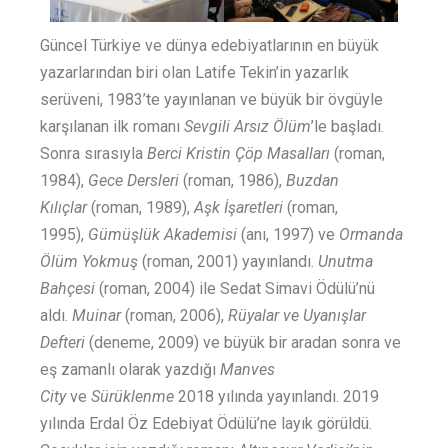
Güncel Türkiye ve dünya edebiyatlarının en büyük
yazarlarından biri olan Latife Tekin’in yazarlık
serüveni, 1983’te yayınlanan ve büyük bir övgüyle
karşılanan ilk romanı
Sevgili Arsız Ölüm
’le başladı.
Sonra sırasıyla
Berci Kristin Çöp Masalları
(roman,
1984),
Gece Dersleri
(roman, 1986),
Buzdan
Kılıçlar
(roman, 1989),
Aşk İşaretleri
(roman,
1995),
Gümüşlük Akademisi
(anı, 1997) ve
Ormanda
Ölüm Yokmuş
(roman, 2001) yayınlandı.
Unutma
Bahçesi
(roman, 2004) ile Sedat Simavi Ödülü’nü
aldı.
Muinar
(roman, 2006),
Rüyalar ve Uyanışlar
Defteri
(deneme, 2009) ve büyük bir aradan sonra ve
eş zamanlı olarak yazdığı
Manves
City
ve
Sürüklenme
2018 yılında yayınlandı. 2019
yılında Erdal Öz Edebiyat Ödülü’ne layık görüldü.