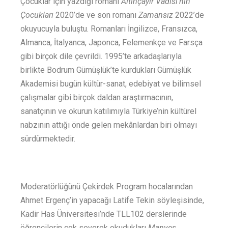
Çocuklar için yazdığı romanı
Altınçayır Vadisi’nin
Çocukları
2020’de ve son romanı
Zamansız
2022’de
okuyucuyla buluştu. Romanları İngilizce, Fransızca,
Almanca, İtalyanca, Japonca, Felemenkçe ve Farsça
gibi birçok dile çevrildi. 1995’te arkadaşlarıyla
birlikte Bodrum Gümüşlük’te kurdukları Gümüşlük
Akademisi bugün kültür-sanat, edebiyat ve bilimsel
çalışmalar gibi birçok daldan araştırmacının,
sanatçının ve okurun katılımıyla Türkiye’nin kültürel
nabzının attığı önde gelen mekânlardan biri olmayı
sürdürmektedir.
Moderatörlüğünü Çekirdek Program hocalarından
Ahmet Ergenç’in yapacağı Latife Tekin söyleşisinde,
Kadir Has Üniversitesi’nde TLL102 derslerinde
öğrencilerin çok severek okudukları
Manves