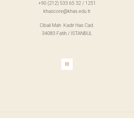
+90 (212) 533 65 32 / 1251
khascore@khas.edu.tr
Cibali Mah. Kadir Has Cad.
34083 Fatih / İSTANBUL
© Telif Hakkı 2022. Tüm Hakları Saklıdır.
KVKK Aydınlatma Metni