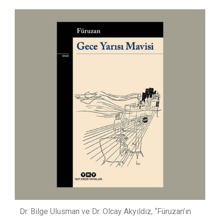
Dr. Bilge Ulusman ve Dr. Olcay Akyıldız, “Füruzan’ın