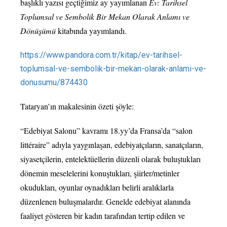
başlıklı yazısı geçtiğimiz ay yayımlanan
Ev: Tarihsel
Toplumsal ve Sembolik Bir Mekan Olarak Anlamı ve
Dönüşümü
kitabında yayımlandı.
https://www.pandora.com.tr/kitap/ev-tarihsel-
toplumsal-ve-sembolik-bir-mekan-olarak-anlami-ve-
donusumu/874430
Tataryan’ın makalesinin özeti şöyle:
“Edebiyat Salonu” kavramı 18.yy’da Fransa’da “salon
littéraire” adıyla yaygınlaşan, edebiyatçıların, sanatçıların,
siyasetçilerin, entelektüellerin düzenli olarak buluştukları
dönemin meselelerini konuştukları, şiirler/metinler
okudukları, oyunlar oynadıkları belirli aralıklarla
düzenlenen buluşmalardır. Genelde edebiyat alanında
faaliyet gösteren bir kadın tarafından tertip edilen ve