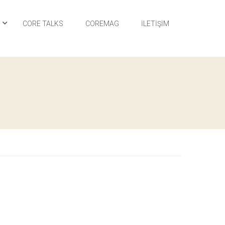
I
CORE TALKS
COREMAG
İLETIŞIM