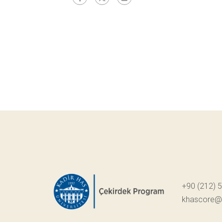
+90 (212) 
khascore@k