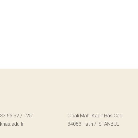
533 65 32 / 1251
Cibali Mah. Kadir Has Cad.
has.edu.tr
34083 Fatih / İSTANBUL